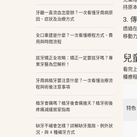
持原
牙齦一直流血怎麼辦？一次看懂牙周病原
3.
因、症狀及治療方式
透過
全口重建是什麼？一次看懂療程方式、費
移動
用與時間流程
兒
拔牙矯正全攻略：矯正一定要拔牙嗎？專
業牙醫為您解析！
看完
種療
牙周病植牙要注意什麼？一次看懂治療流
程與術後注意事項
植牙會痛嗎？植牙後會痛幾天？植牙術後
特色
疼痛減緩居家指南
缺牙不補會怎樣？詳解缺牙風險、例外狀
況，與 4 種補牙方式