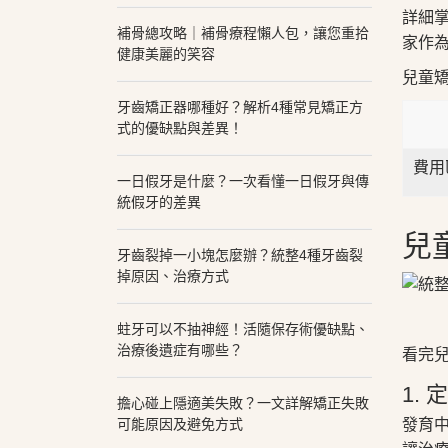
詳細
補骨總攻略｜補骨療程懶人包，讓您重拾
家作
健康美麗的笑容
兒童
牙齒矯正器哪種好？解析4種常見矯正方
式的優缺點與差異！
費用
一日假牙是什麼？一次看懂一日假牙與傳
統假牙的差異
兒
牙齒裂掉一小塊怎麼辦？統整4種牙齒裂
掉原因、治療方式
蛀牙可以不抽神經！活隨保存術優缺點、
治療後遺症有哪些？
看完
1.
擔心碰上隱適美失敗？一文詳解矯正失敗
發育
可能原因及避免方式