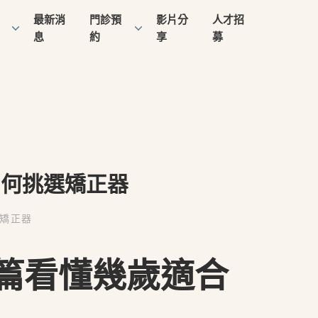
最新消
門診預
影片分
人才招
息
約
享
募
如何挑選矯正器
矯正器
篇看懂幾歲適合