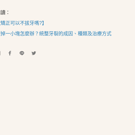
閱讀：
做矯正可以不拔牙嗎?】
裂掉一小塊怎麼辦？統整牙裂的成因、種類及治療方式
到