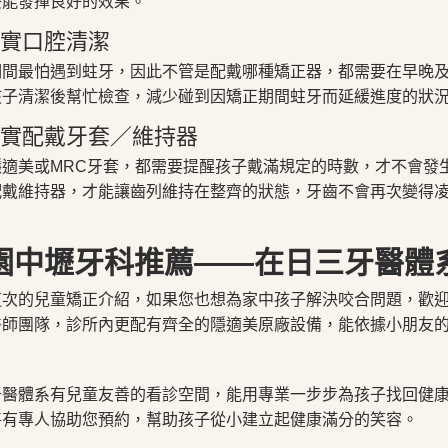
療能發揮良好的效果。
 落實口腔清潔
期間最怕遇到蛀牙，因此不管是配戴哪種矯正器，都需要在早晚
孩子清潔後幫忙檢查，減少碰到因矯正期間蛀牙而延緩進度的狀
 確實配戴牙套／維持器
隱適美或MRC牙套，都需要提醒孩子戴滿規定的時數，才不會發
配戴維持器，才能讓齒列維持在整齊的狀態，牙齒不會再次變得
園中壢牙科推薦——在日三牙醫體
這次的兒童矯正介紹，如果您也想為家中孩子解決咬合問題，歡
醫師團隊，診所內更配有齊全的隱適美原廠設備，能依據小朋友
牙醫體系有兒童友善的看診空間，能用專業一步步為孩子找回健
將有專人協助您預約，幫助孩子從小建立起健康滿分的笑容。