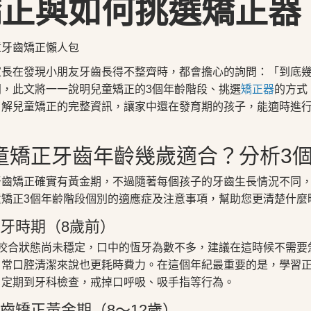
矯正與如何挑選矯正器
家長在發現小朋友牙齒長得不整齊時，都會擔心的詢問：「到底
問，此文將一一說明兒童矯正的3個年齡階段、挑選
矯正器
的方式
了解兒童矯正的完整資訊，讓家中還在發育期的孩子，能適時進
童矯正牙齒年齡幾歲適合？分析3個
牙齒矯正確實有黃金期，不過隨著每個孩子的牙齒生長情況不同
童矯正3個年齡階段個別的適應症及注意事項，幫助您更清楚什麼
 乳牙時期（8歲前）
前咬合狀態尚未穩定，口中的恆牙為數不多，建議在這時候不需要
日常口腔清潔來說也更耗時費力。在這個年紀最重要的是，學習
：定期到牙科檢查，戒掉口呼吸、吸手指等行為。
 牙齒矯正黃金期（8～12歲）