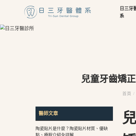
日三牙
系
兒童牙齒矯正
首頁
/
醫師文章
陶瓷貼片是什麼？陶瓷貼片材質、優缺
點、療程介紹全詳解