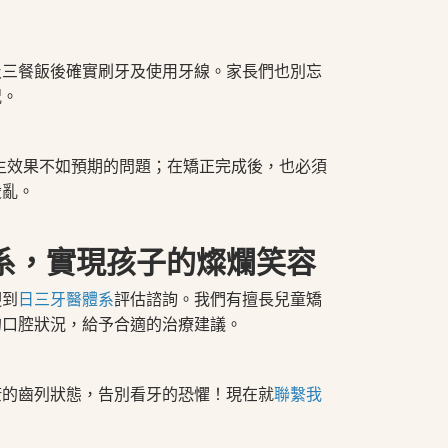
及三餐飯後確實刷牙及使用牙線。家長們也別忘
況。
生效果不如預期的問題；在矯正完成後，也必須
凌亂。
系，實現孩子的燦爛笑容
迎到
日三牙醫體系
評估諮詢。我們有擅長兒童矯
的口腔狀況，給予合適的治療建議。
康的齒列狀態，告別看牙的恐懼！現在就
聯繫我