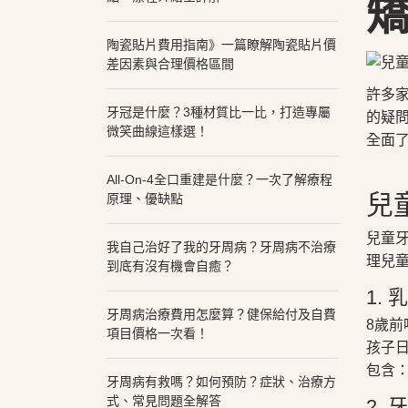
陶瓷貼片費用指南》一篇瞭解陶瓷貼片價
差因素與合理價格區間
許多
牙冠是什麼？3種材質比一比，打造專屬
的疑
微笑曲線這樣選！
全面
All-On-4全口重建是什麼？一次了解療程
兒
原理、優缺點
兒童
我自己治好了我的牙周病？牙周病不治療
理兒
到底有沒有機會自癒？
1.
牙周病治療費用怎麼算？健保給付及自費
8歲
項目價格一次看！
孩子
包含
牙周病有救嗎？如何預防？症狀、治療方
式、常見問題全解答
2.