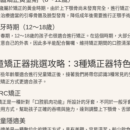
12歲屬於矯正的黃金時期，由於上下顎骨尚未發育完全，進行矯
由治療適當的引導骨骼及臉型發育，降低成年後需要進行正顎手
 恆牙時期（12～18歲）
青春期，12～18歲的孩子也很適合進行矯正。在這個時期，大
在意自己的外表，因此多半能配合醫囑、維持矯正期間的口腔清
童矯正器挑選攻略：3種矯正器特
哪些年齡層適合進行兒童矯正後，接著我們將帶您認識3種常見的
種矯正方式更適合孩子。
MRC矯正
C矯正是一種針對「口腔肌肉功能」所設計的牙套，不同於一般牙
使用方式，幫助孩子正確的吞嚥與施力，達到調整上下顎骨、舌
 兒童隱適美
隱適美是一種數位化的矯正方式，具有美觀、容易清潔、較少飲