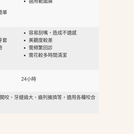
適用範圍廣
簡單
容易刮嘴、造成不適感
牙套
美觀度較差
險
需頻繁回診
需花較多時間清潔
24小時
開咬、牙縫過大、齒列擁擠等，適用各種咬合