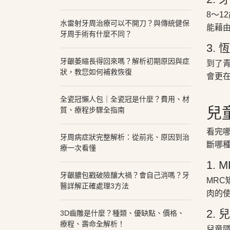
8～
水雷射牙周治療可以不開刀？與傳統健保
能藉
牙周手術有什麼不同？
3.
牙齦萎縮長得回來嗎？解析初期原因與症
到了
狀，教您如何補救恢復
會更
全瓷冠懶人包｜全瓷冠是什麼？費用、材
兒
質、療程步驟全指南
看完
牙周病症狀完整解析：從前兆、原因到治
斷哪
療一次看懂
1. 
牙齦膿包戳破險釀大禍？會自己消嗎？牙
MR
醫詳解正確處理3方法
肉的
2.
3D齒雕是什麼？種類、優缺點、價格、
療程、壽命全解析！
兒童