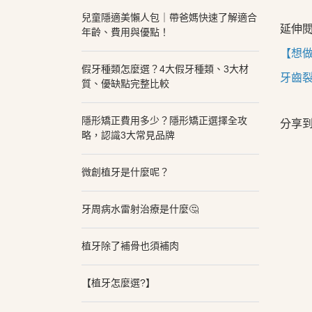
兒童隱適美懶人包｜帶爸媽快速了解適合
延伸
年齡、費用與優點！
【想
假牙種類怎麼選？4大假牙種類、3大材
牙齒
質、優缺點完整比較
隱形矯正費用多少？隱形矯正選擇全攻
分享
略，認識3大常見品牌
微創植牙是什麼呢？
牙周病水雷射治療是什麼🤔
植牙除了補骨也須補肉
【植牙怎麼選?】