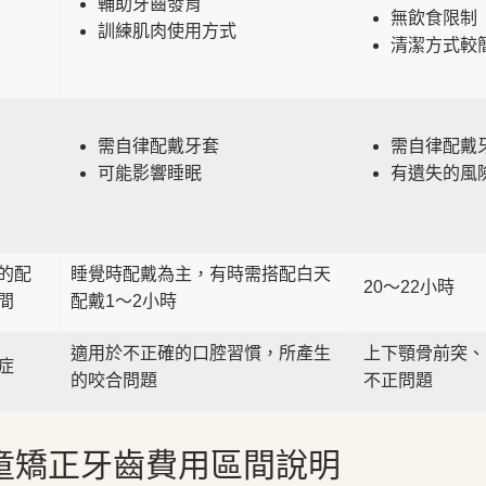
輔助牙齒發育
無飲食限制
訓練肌肉使用方式
清潔方式較
需自律配戴牙套
需自律配戴
可能影響睡眠
有遺失的風
的配
睡覺時配戴為主，有時需搭配​白天​
20～22小時
間
配戴1～2小時
適用於不正確的口腔習慣，所產生
上下顎骨前突、
症
的咬合問題
不正問題
童矯正牙齒費用區間說明