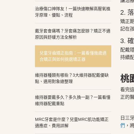
讓治
治療傷口神隊友！一篇快速瞭解高壓氧植
2.
牙原理、優點、流程
矯正
記在
戴牙套會痛嗎？牙套痛怎麼辦？矯正不適
原因與舒緩方法全解析
3.
配戴
兒童牙齒矯正指南：一篇看懂幾歲適
持續
合矯正與如何挑選矯正器
維持器種類有哪些？3大維持器配戴優缺
桃
點、適用對象總整理
看完
正的
維持器要戴多久？多久換一副？一篇看懂
維持器配戴重點
日三
MRC牙套是什麼？兒童MRC肌功能矯正
們
，
適應症、費用詳解