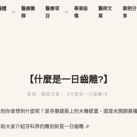
醫體
醫療團
醫療項
專業設
醫師文
案例分
隊
目
備
章
享
【什麼是一日齒雕?】
首頁
/
醫師文章
/
【什麼是一日齒雕?】
雕刻你會想到什麼呢？是寺廟建築上的木雕壁畫、還是米開朗基
和大家介紹牙科界的雕刻新星一日齒雕 🎉