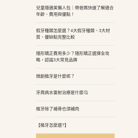
兒童隱適美懶人包｜帶爸媽快速了解適合
年齡、費用與優點！
假牙種類怎麼選？4大假牙種類、3大材
質、優缺點完整比較
隱形矯正費用多少？隱形矯正選擇全攻
略，認識3大常見品牌
微創植牙是什麼呢？
牙周病水雷射治療是什麼🤔
植牙除了補骨也須補肉
【植牙怎麼選?】