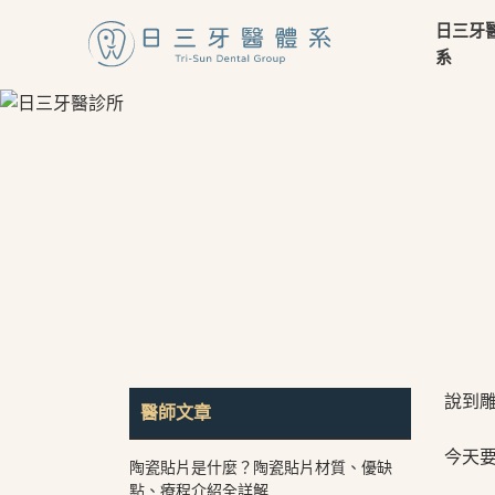
日三牙
系
說到
醫師文章
⠀⠀⠀
今天要
陶瓷貼片是什麼？陶瓷貼片材質、優缺
⠀⠀⠀
點、療程介紹全詳解