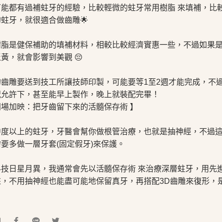
可能都有過補蛀牙的經驗，比較輕微的蛀牙常用樹脂 來填補，比
蛀牙，就很適合做齒雕🌟
樹脂是健保補助的填補材料，相較比較經濟實惠一些，不過如果
黃，就會影響到美觀 😔
齒雕要送到技工所讓技師印製，可能要等1至2週才能完成，不過
況允許下，甚至能早上製作，晚上就裝配完畢！
同場加映：把牙齒留下來的活髓保存術 】
中度以上的蛀牙，牙醫會幫你做根管治療，也就是抽神經，不過
要多做一層牙套(固定假牙)來保護。
科技日星月異，我通常會先以活髓保存術 來治療深層蛀牙，用先
來，不用抽神經也能盡可能地保留真牙，再搭配3D齒雕來復形，
到