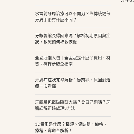
水雷射牙周治療可以不開刀？與傳統健保
牙周手術有什麼不同？
牙齦萎縮長得回來嗎？解析初期原因與症
狀，教您如何補救恢復
全瓷冠懶人包｜全瓷冠是什麼？費用、材
質、療程步驟全指南
牙周病症狀完整解析：從前兆、原因到治
療一次看懂
牙齦膿包戳破險釀大禍？會自己消嗎？牙
醫詳解正確處理3方法
3D齒雕是什麼？種類、優缺點、價格、
療程、壽命全解析！