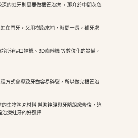
較深的蛀牙則需要做根管治療 ，那介於中間灰色
是蛀在門牙，又用樹脂來補，時間一長，補牙處
診所有#口掃機、3D齒雕機 等數位化的設備，
這種方式會導致牙齒容易碎裂，所以做完根管治
進的生物陶瓷材料 幫助神經與牙隨組織修復，這
是治療蛀牙的好選擇⠀⠀⠀