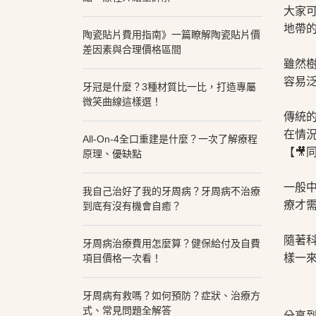
大家
地帶的
陶瓷貼片費用指南》一篇瞭解陶瓷貼片價
⠀⠀⠀
差因素與合理價格區間
雖然
容易泛
牙冠是什麼？3種材質比一比，打造專屬
⠀⠀⠀
微笑曲線這樣選！
傳統的
在情
All-On-4全口重建是什麼？一次了解療程
【🎥
原理、優缺點
⠀⠀⠀
一般
我自己治好了我的牙周病？牙周病不治療
療才需
到底有沒有機會自癒？
⠀⠀⠀
隨著
牙周病治療費用怎麼算？健保給付及自費
樣一
項目價格一次看！
牙周病有救嗎？如何預防？症狀、治療方
式、常見問題全解答
分享