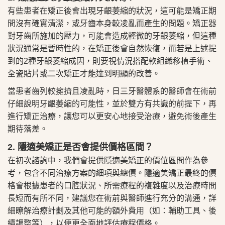
有些患者在矯正後會出現牙齦萎縮的狀況，這可能是矯正期
間沒有確實清潔，或牙齒本身較凌亂而產生的問題。矯正器
對牙齒所施加的壓力，可能會造成輕微的牙齦萎縮，但這種
狀況通常是暫時性的，在矯正後會自然恢復，而若是上述提
到的2種牙齦萎縮成因，則要視情況搭配軟組織移植手術、
全瓷貼片或二次矯正才能達到明顯的改善。
當患者齒列較擁擠且凌亂時，日三牙醫體系的醫師會在術前
仔細說明牙齦萎縮的可能性，並於雙方有共識的前提下，再
進行矯正治療，讓您可以更安心地接受治療，避免術後產生
期待落差。
2. 隱適美矯正是否會提供價格區間？
在初次諮詢中，我們會提供隱適美矯正的價位區間作為參
考，包含不同治療方案的細項與總價。隱適美矯正最終的價
格會根據患者的口腔狀況、所需療程的複雜度以及治療時間
長短而有所不同，建議您在術前與醫師進行充分的溝通，詳
細瞭解治療計劃及其他可能的額外費用（如：輔助工具、後
續調整等），以便更全面地評估療程價格。