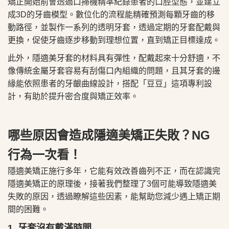
矯正開始前會透過口掃機精準紀錄患者的口腔型態，並建立
成3D的牙齒模型。數位化的流程能精確預測每顆牙齒的移
動路徑，並製作一系列的透明牙套，透過定期的牙套配戴與
更換，促使牙齒逐步移動到理想位置，直到矯正目標達成。
此外，隱適美牙套的材料具有彈性，配戴起來十分舒適，不
像傳統金屬牙套容易有刮傷口內組織的問題，且其牙套的邊
緣能依照患者的牙齦曲線設計，搭配「豆豆」這項專利設
計，有助於提升密合度與矯正效率。
哪些原因會造成隱適美矯正失敗？NG
行為一次看！
隱適美矯正施行多年，它能有效改善齒列不正，而在認識完
隱適美矯正的原理後，接著我們整理了3個可能導致隱適美
失敗的原因，透過瞭解這些因素，能幫助您減少遇上矯正期
間的困難。
1. 牙套沒有戴滿時間