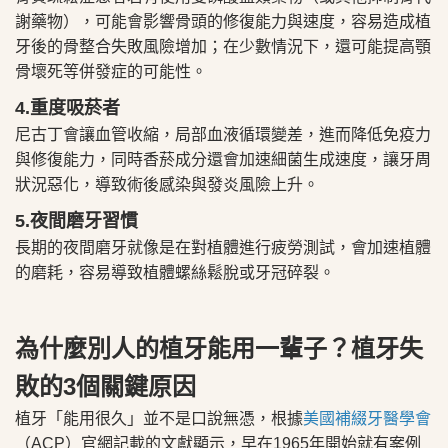
謝藥物），可能會影響骨頭的修復能力與速度，容易造成植
牙後的骨整合失敗風險增加；在少數情況下，還可能提高顎
骨壞死等併發症的可能性。
4.重度吸菸者
尼古丁會讓血管收縮，局部血液循環變差，進而降低免疫力
與修復能力，同時香菸成分還會加速細菌生成速度，讓牙周
狀況惡化，導致術後感染與發炎風險上升。
5.夜間磨牙習慣
長期的夜間磨牙就像是在對植體進行疲勞測試，會加速植體
的磨耗，容易導致植體螺絲鬆脫或牙冠碎裂。
為什麼別人的植牙能用一輩子？植牙失
敗的3個關鍵原因
植牙「能用很久」並不是口說無憑，根據
美國補綴牙醫學會
（ACP）官網記載的文獻顯示，早在1965年開始就有案例