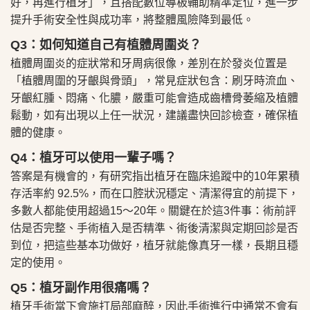
好，再進行植牙」，且搭配數位導板輔助精準定位，進一步
提升手術安全性與成功率，將整體風險降到最低。
Q3：如何知道自己有植體周圍炎？
植體周圍炎的症狀常和牙周病很像，差別在於發炎位置是
「植體周圍的牙齦與骨頭」，常見症狀包含：刷牙時流血、
牙齦紅腫、悶痛、化膿，嚴重可能會造成齒槽骨萎縮及植體
鬆動，如有出現以上任一狀況，建議盡快回診檢查，確保植
體的健康。
Q4：植牙可以使用一輩子嗎？
答案是有機會的，有研究指出植牙在臨床追蹤中的10年累積
存活率約 92.5%，而在口腔狀況穩定、清潔得宜的前提下，
多數人都能使用超過15～20年。關鍵在於這3件事：術前評
估是否完整、手術植入是否精準、術後清潔與定期回診是否
到位，把這些基本功做好，植牙就能像真牙一樣，長期且穩
定的使用。
Q5：植牙副作用很痛嗎？
植牙手術當下會施打局部麻醉，因此手術進行中通常不會有