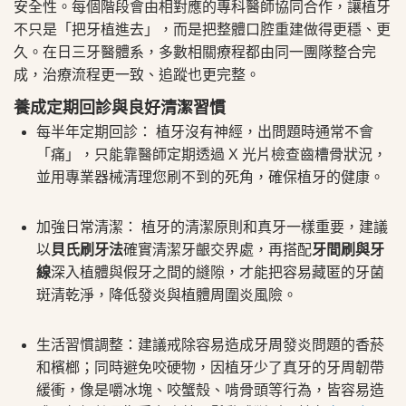
安全性。每個階段會由相對應的專科醫師協同合作，讓植牙
不只是「把牙植進去」，而是把整體口腔重建做得更穩、更
久。在日三牙醫體系，多數相關療程都由同一團隊整合完
成，治療流程更一致、追蹤也更完整。
養成定期回診與良好清潔習慣
每半年定期回診： 植牙沒有神經，出問題時通常不會
「痛」，只能靠醫師定期透過 X 光片檢查齒槽骨狀況，
並用專業器械清理您刷不到的死角，確保植牙的健康。
加強日常清潔： 植牙的清潔原則和真牙一樣重要，建議
以
貝氏刷牙法
確實清潔牙齦交界處，再搭配
牙間刷與牙
線
深入植體與假牙之間的縫隙，才能把容易藏匿的牙菌
斑清乾淨，降低發炎與植體周圍炎風險。
生活習慣調整：建議戒除容易造成牙周發炎問題的香菸
和檳榔；同時避免咬硬物，因植牙少了真牙的牙周韌帶
緩衝，像是嚼冰塊、咬蟹殼、啃骨頭等行為，皆容易造