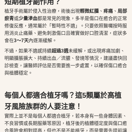
短期植牙副作用？
植牙手術屬於侵入性治療，術後出現
輕微紅腫
、
疼痛
、
局部
瘀青
或
少量滲血
都是常見的現象，多半是傷口在癒合的正常
修復反應，通常屬於「暫時性不適」。只要依照醫囑按時服
用消炎止痛藥、避免刺激傷口且確實做好口腔清潔，症狀多
會在
3～7
天
內逐漸緩解。
不過，如果不適感持續
超過3週
未緩解，或出現疼痛加劇、
明顯腫脹擴大、持續出血／流膿、發燒等情況，建議盡快回
診檢查，讓醫師評估是否需要進一步處置，以確保傷口癒合
與植體穩定。
每個人都適合植牙嗎？這5類屬於高植
牙風險族群的人要注意！
實際上並不是每個人都適合植牙，若本身有一些身體因素、
不良習慣或長期服藥等原因，植牙後的植體穩定度與傷口癒
合風險會相對提高，但也不是不能植牙，而是需要先提前讓