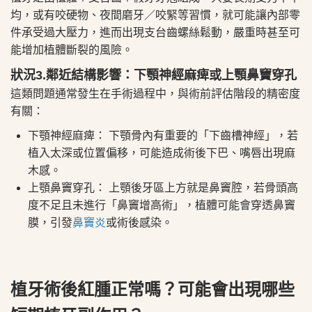
均，或有咬硬物、夜間磨牙／咬緊等習慣，就可能讓內部零
件承受過大壓力，進而出現支台齒螺絲鬆動，嚴重時甚至可
能增加植體斷裂的風險。
狀況3.鄰近結構影響：下顎神經麻痺或上顎鼻竇穿孔
這類問題通常發生在手術過程中，與術前評估階段的精密度
有關：
下顎神經麻痺： 下顎骨內有重要的「下齒槽神經」，若
植入太深或位置偏移，可能造成術後下巴、嘴唇出現麻
木感。
上顎鼻竇穿孔： 上顎後牙區上方就是鼻竇腔，若骨頭高
度不足且未進行「鼻竇增高術」，植體可能會穿透鼻竇
膜，引發
鼻竇炎
或術後感染。
植牙術後紅腫正常嗎？可能會出現哪些