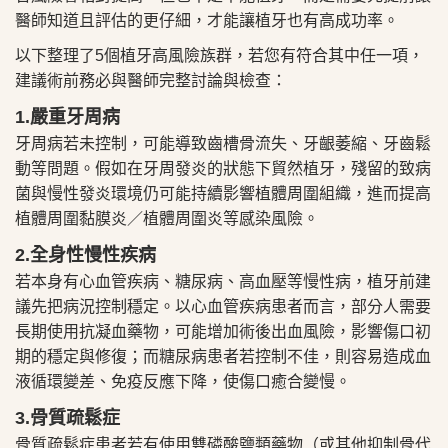
醫師知道且評估的更仔細，才能讓植牙也有高成功率。
以下整理了5個植牙高風險族群，若您有符合其中任一項，
建議術前務必與醫師完整討論與檢查：
1.嚴重牙周病
牙周病若未控制，可能導致齒槽骨流失、牙齦萎縮、牙齒鬆
動等問題。假如在牙周發炎的狀態下貿然植牙，殘留的致病
菌與慢性發炎環境仍可能持續影響植體周圍組織，進而提高
植體周圍黏膜炎／植體周圍炎等感染風險。
2.全身性慢性疾病
若本身有心血管疾病、糖尿病、高血壓等慢性病，植牙前建
議先把病況控制穩定。以心血管疾病患者而言，部分人需要
長期使用抗凝血藥物，可能增加術後出血風險，影響傷口初
期的穩定與修復；而糖尿病患者若控制不佳，則容易造成血
液循環變差、免疫反應下降，使傷口癒合變慢。
3.骨質疏鬆症
骨質疏鬆症患者若有使用雙磷酸鹽類藥物（或其他抑制骨代