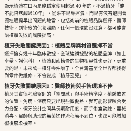
顯示植體在口內是能穩定使用超過 40 年的，不過植牙「能
不能陪您超過10年」，從來不是靠運氣，而是有沒有避開會
讓植體提早出問題的地雷，包括術前的植體品牌選擇、醫師
技術，到術後的保養照顧，任何一個環節沒注意，都可能會
讓植體失敗的風險提高。
植牙失敗關鍵原因1：植體品牌與材質選擇不當
選擇擁有幾十年臨床數據、全球連鎖據點的植體品牌（如士
卓曼、諾保科），植體和齒槽骨的生物相容性也更好，更重
要的是，未來萬一植牙零件壞了，全台灣甚至全世界都找得
到零件做維修，不會變成「植牙孤兒」。
植牙失敗關鍵原因2：醫師技術與手術環境不佳
植牙其實很考驗醫師的「空間感」與手術精準度，植體放置
的位置、角度、深度只要出現些微偏差，就可能影響咬合受
力分配、假牙設計空間與長期耐用度，而手術室動線、器械
消毒、醫師與助理的無菌操作流程若不到位，也都可能增加
術後感染機率。