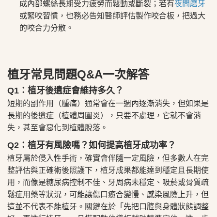
成內部螺絲長期受力疲勞而鬆動或斷裂；若有
夜間磨牙
或緊咬習慣，也務必告知醫師評估製作咬合板，把過大
的咬合力分散。
植牙常見問題Q&A一次解答
Q1：植牙後遺症會維持多久？
短期的副作用（腫痛）通常會在一週內逐漸消失，但如果是
長期的後遺症（植體周圍炎），只要不處理，它就不會消
失，甚至會惡化到植體脫落。
Q2：植牙有風險嗎？如何提高植牙成功率？
植牙屬於侵入性手術，確實會伴隨一定風險，但多數人在完
整評估與正確術後照護下，植牙成果都能達到穩定且長期使
用，而像是糖尿病控制不佳、牙周病未穩定、吸菸或骨質疏
鬆症用藥等狀況，可能讓傷口癒合變慢、感染風險上升，但
這並不代表不能植牙。關鍵在於「先把口腔與身體狀態調整