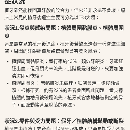
症狀況
植牙雖然能找回真牙般的咬合力，但它並非永遠不會壞，臨
床上常見的植牙後遺症主要可分為以下3大類：
狀況1.發炎與感染問題：植體周圍黏膜炎、植體周圍
炎
這是最常見的植牙後遺症，植牙後若缺乏清潔一樣會滋生細
菌，周圍的牙齦組織及齒槽骨就會有發炎風險：
植體周圍黏膜炎：盛行率約43%，類似牙齦炎，牙齦紅
腫出血，但骨頭尚未流失，此階段是可逆的，只要加強
清潔即可恢復。
植體周圍炎： 若黏膜炎未處理，細菌會進一步侵蝕骨
頭，根據研究，約有22%的患者會面臨此問題，當支撐
植體的齒槽骨被破壞流失，植牙就會像地基被掏空的房
子，面臨動搖甚至脫落的命運。
狀況2.零件與受力問題：假牙／植體結構鬆動或斷裂
植牙是由植體＋支台齒＋假牙牙冠組成，只要長期受力不平