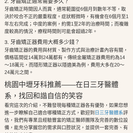
2. 牙齒矯正通常需要多久？
牙齒矯正時間因人而異，通常範圍從6個月到數年不等，取
決於咬合不正的嚴重程度。症狀輕微時，有機會在6個月至1
年左右完成；中度的案例，約需1至2年的治療時間；而複雜
度較高的情況，療程時間則可能會超過2年。
3. 牙齒矯正器費用大概多少錢？
牙齒矯正器的費用與材質、製作方式與治療計畫內容有關，
價格區間從14萬到24萬都有。傳統金屬矯正器費用約為14
～18萬元，而隱形矯正器以隱適美為例，費用大多在20～
24萬元之間。
​桃園中壢牙科推薦——在日三牙醫體
系，找回和諧自信的笑容
看完這次的介紹，不難發現每種矯正器各有優勢，如果您想
進一步瞭解自己適合哪種矯正方式，歡迎到
日三牙醫體系
評
估，我們有專業且經驗豐富的矯正醫師團隊及完善的數位設
備，能充分掌握您的需求與口腔狀況，並提供一套完善、有