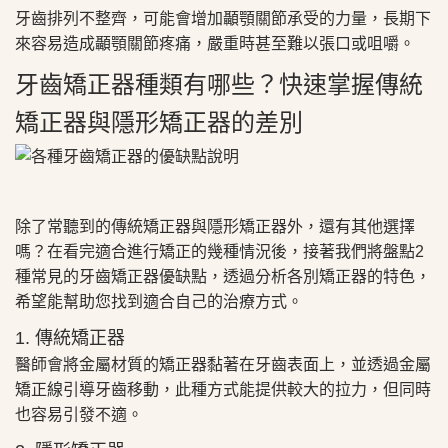
牙齒排列不整齊，可能會增加顳顎關節承受的力量，長期下
來容易造成顳顎關節疼痛，嚴重時甚至難以張口或咀嚼。
牙齒矯正器種類有哪些？快速掌握傳統
矯正器與隱形矯正器的差別
除了常聽到的傳統矯正器與隱形矯正器外，還有其他選擇
嗎？在看完適合進行矯正的幾種情況後，接著我們將盤點2
種常見的牙齒矯正器優缺點，透過分析各別矯正器的特色，
希望能幫助您找到適合自己的治療方式。
1. 傳統矯正器
醫師會將金屬材質的矯正器黏著在牙齒表面上，並透過金屬
矯正線引導牙齒移動，此種方式能提供較大的拉力，但同時
也容易引發不適。