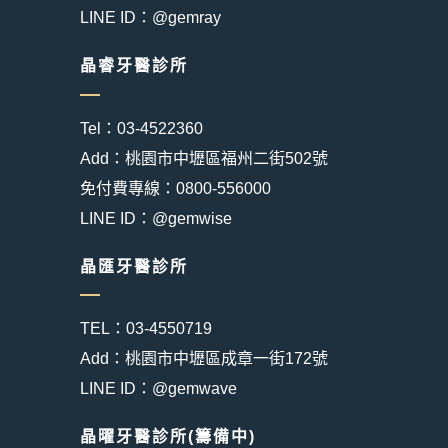
LINE ID：@gemray
晶睿牙醫診所
Tel：03-4522360
Add：桃園市中壢區福州二街502號
免付費專線：0800-556000
LINE ID：@gemwise
晶匯牙醫診所
TEL：03-4550719
Add：桃園市中壢區成章一街172號
LINE ID：@gemwave
晶曜牙醫診所(籌備中)