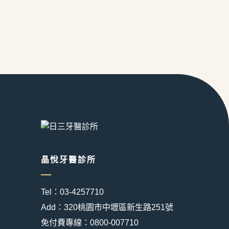
晶悅牙醫診所
Tel：03-4257710
Add：320桃園市中壢區新生路251號
免付費專線：0800-007710