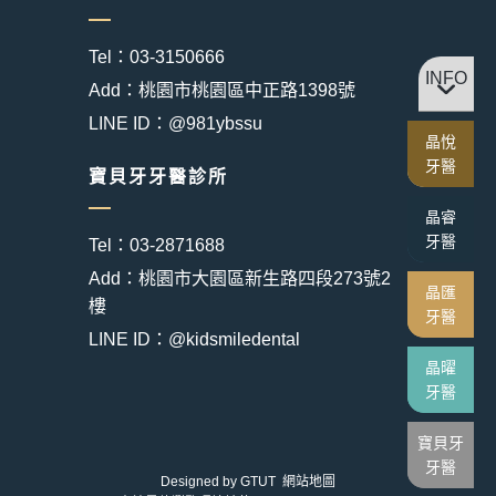
Tel：03-3150666
INFO
Add：桃園市桃園區中正路1398號
LINE ID：@981ybssu
晶悅
牙醫
寶貝牙牙醫診所
晶睿
牙醫
Tel：03-2871688
Add：桃園市大園區新生路四段273號2
晶匯
樓
牙醫
LINE ID：@kidsmiledental
晶曜
牙醫
寶貝牙
牙醫
Designed by
GTUT
網站地圖