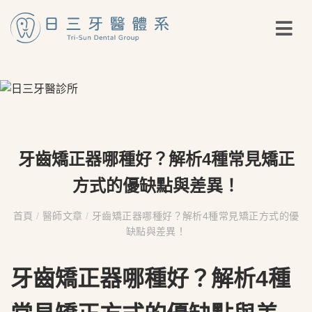
牙齒矯正器哪種好？解析4種常見矯正
方式的優缺點與差異！
首頁
/
醫師文章
/
牙齒矯正器哪種好？解析4種常見矯正方式的優
缺點與差異！
牙齒矯正器哪種好？解析4種