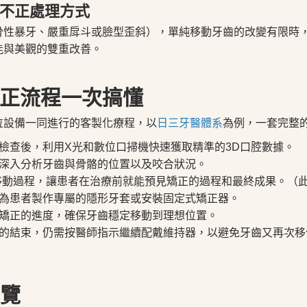
不正處理方式
骨性暴牙、嚴重戽斗或臉型歪斜），單純移動牙齒的改變有限時
能與美觀的雙重改善。
正流程一次搞懂
位設備一同進行的客製化療程，以
日三牙醫體系
為例，一套完整
檢查後，利用X光和數位口掃機快速獲取精準的3D口腔數據。
深入分析牙齒與骨骼的位置以及咬合狀況。
移動過程，讓患者在治療前就能預見矯正的過程和最終成果。（
為患者製作專屬的隱形牙套或安裝固定式矯正器。
矯正的進度，確保牙齒穩定移動到理想位置。
的結束，仍需按醫師指示繼續配戴維持器，以避免牙齒又再次移
一覽