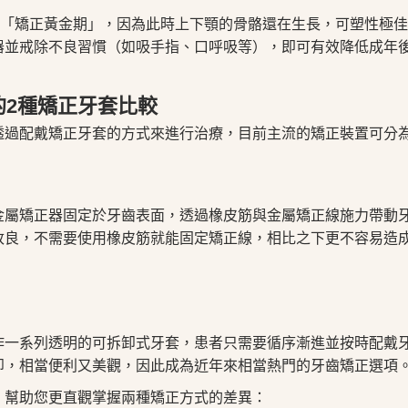
的「矯正黃金期」，因為此時上下顎的骨骼還在生長，可塑性極佳
器並戒除不良習慣（如吸手指、口呼吸等），即可有效降低成年
的2種矯正牙套比較
透過配戴矯正牙套的方式來進行治療，目前主流的矯正裝置可分為
金屬矯正器固定於牙齒表面，透過橡皮筋與金屬矯正線施力帶動
改良，不需要使用橡皮筋就能固定矯正線，相比之下更不容易造
一系列透明的可拆卸式牙套，患者只需要循序漸進並按時配戴牙
卸，相當便利又美觀，因此成為近年來相當熱門的牙齒矯正選項
，幫助您更直觀掌握兩種矯正方式的差異：