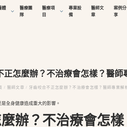
醫體
醫療團
醫療項
專業設
醫師文
案例分
隊
目
備
章
享
不正怎麼辦？不治療會怎樣？醫師
頁
/
醫師文章
/
牙齒咬合不正怎麼辦？不治療會怎樣？醫師專業解
怎麼辦？不治療會怎樣