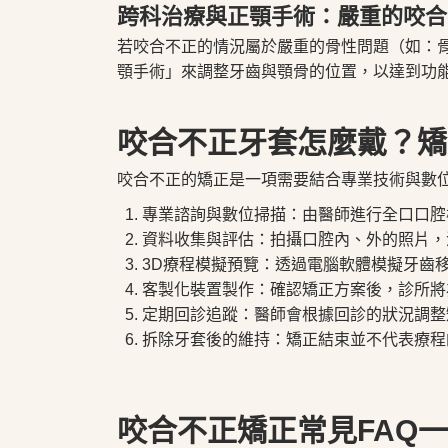
跨科治療與正顎手術：嚴重的咬合
若咬合不正的情況屬於嚴重的骨性問題（如：
顎手術」來調整牙齒與顎骨的位置，以達到功
咬合不正牙套怎麼戴？矯
咬合不正的矯正是一項需要結合專業技術與數
專業諮詢與數位掃描：由醫師進行全口口腔
資料收集與評估：拍攝口腔內、外的照片，
3D療程模擬預覽：透過電腦軟體模擬牙齒
客製化裝置製作：確認矯正方案後，診所將
定期回診追蹤：醫師會根據回診的狀況調整
拆除牙套後的維持：矯正結束並不代表療程
咬合不正矯正常見FAQ