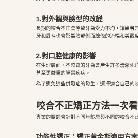
1.對外觀與臉型的改變
長期的咬合不正會導致牙齒受力不均，讓患者
牙和戽斗也會影響臉部側面線條的流暢和美觀
2.對口腔健康的影響
在生理層面，不整齊的牙齒會產生許多清潔死
甚至更嚴重的腸胃疾病。
為了避免這些併發症的發生，選擇適合自己的
咬合不正矯正方法一次看
專業的醫師會針對不同年齡層與不同的咬合不
功能性矯正：矯正黃金期適用方案