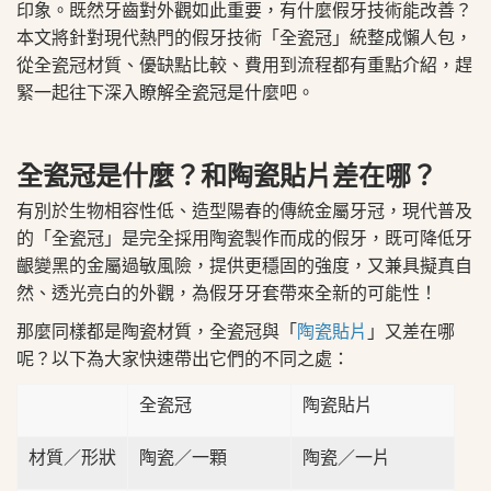
印象。既然牙齒對外觀如此重要，有什麼假牙技術能改善？
本文將針對現代熱門的假牙技術「全瓷冠」統整成懶人包，
從全瓷冠材質、優缺點比較、費用到流程都有重點介紹，趕
緊一起往下深入瞭解全瓷冠是什麼吧。
全瓷冠是什麼？和陶瓷貼片差在哪？
有別於生物相容性低、造型陽春的傳統金屬牙冠，現代普及
的「全瓷冠」是完全採用陶瓷製作而成的假牙，既可降低牙
齦變黑的金屬過敏風險，提供更穩固的強度，又兼具擬真自
然、透光亮白的外觀，為假牙牙套帶來全新的可能性！
那麼同樣都是陶瓷材質，全瓷冠與「
陶瓷貼片
」又差在哪
呢？以下為大家快速帶出它們的不同之處：
全瓷冠
陶瓷貼片
材質／形狀
陶瓷／一顆
陶瓷／一片