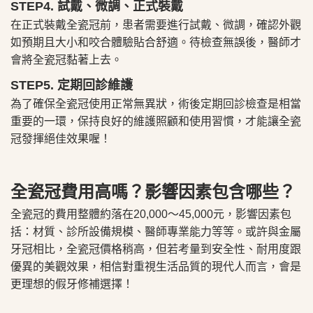
STEP4. 試戴、微調、正式裝戴
在正式裝戴全瓷冠前，患者需要進行試戴、微調，確認外觀
如預期且大小和咬合體驗貼合舒適。待檢查無誤後，醫師才
會將全瓷冠黏著上去。
STEP5. 定期回診維護
為了確保全瓷冠使用正常無異狀，術後定期回診檢查是相當
重要的一環，保持良好的維護照顧和使用習慣，才能讓全瓷
冠發揮絕佳效果喔！
全瓷冠費用高嗎？影響因素包含哪些？
全瓷冠的費用整體約落在20,000～45,000元，影響因素包
括：材質、診所設備規模、醫師專業能力等等。或許與金屬
牙冠相比，全瓷冠價格稍高，但若考量到安全性、耐用度跟
優異的美觀效果，相信對重視生活品質的現代人而言，會是
更理想的假牙修補選擇！