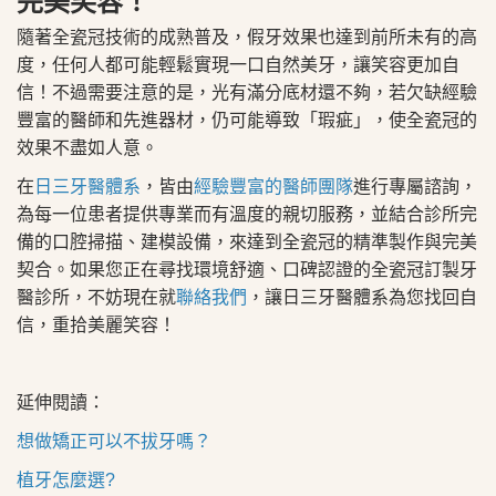
完美笑容！
隨著全瓷冠技術的成熟普及，假牙效果也達到前所未有的高
度，任何人都可能輕鬆實現一口自然美牙，讓笑容更加自
信！不過需要注意的是，光有滿分底材還不夠，若欠缺經驗
豐富的醫師和先進器材，仍可能導致「瑕疵」，使全瓷冠的
效果不盡如人意。
在
日三牙醫體系
，皆由
經驗豐富的醫師團隊
進行專屬諮詢，
為每一位患者提供專業而有溫度的親切服務，並結合診所完
備的口腔掃描、建模設備，來達到全瓷冠的精準製作與完美
契合。如果您正在尋找環境舒適、口碑認證的全瓷冠訂製牙
醫診所，不妨現在就
聯絡我們
，讓日三牙醫體系為您找回自
信，重拾美麗笑容！
延伸閱讀：
想做矯正可以不拔牙嗎？
植牙怎麼選?