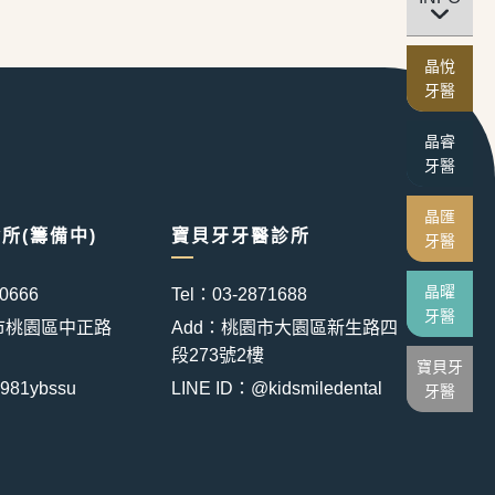
晶悅
牙醫
晶睿
牙醫
晶匯
所(籌備中)
寶貝牙牙醫診所
牙醫
晶曜
50666
Tel：03-2871688
牙醫
市桃園區中正路
Add：桃園市大園區新生路四
段273號2樓
寶貝牙
981ybssu
LINE ID：@kidsmiledental
牙醫