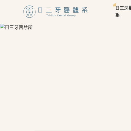
日三牙
系