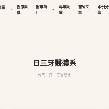
醫體
醫療團
醫療項
專業設
醫師文
案例分
隊
目
備
章
享
日三牙醫體系
首頁
/
日三牙醫體系