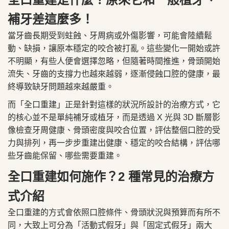
補牙差這麼多！
當牙齒長期受到蛀蝕、牙周病或外傷影響，可能會陸續鬆
動、缺損，讓原本穩定的咬合被打亂。這些變化一開始或許
不明顯，有些人便會選擇忽略，但隨著時間推進，骨頭開始
流失、牙齒的支撐力也越來越弱，逐漸侵蝕口腔的健康，最
終導致缺牙問題越來越嚴重。
而「全口重建」正是針對這樣的狀況所設計的治療方式，它
的核心並不是單純補牙或植牙，而是透過 X 光與 3D 斷層影
像檢查牙周健康、骨頭密度與咬合位置，評估整個口腔的受
力與排列，再一步步重建出健康、穩定的咬合結構，評估哪
些牙齒能保留、哪些需要重建。
全口重建如何施作？2 種常見的治療方
式介紹
全口重建的方式會依照口腔條件、骨頭狀況與預算而有所不
同，大致上可分為「活動式假牙」與「固定式假牙」兩大