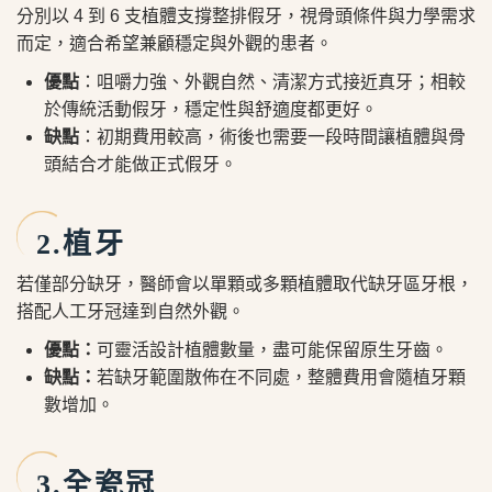
分別以 4 到 6 支植體支撐整排假牙，視骨頭條件與力學需求
而定，適合希望兼顧穩定與外觀的患者。
優點
：咀嚼力強、外觀自然、清潔方式接近真牙；相較
於傳統活動假牙，穩定性與舒適度都更好。
缺點
：初期費用較高，術後也需要一段時間讓植體與骨
頭結合才能做正式假牙。
2.植牙
若僅部分缺牙，醫師會以單顆或多顆植體取代缺牙區牙根，
搭配人工牙冠達到自然外觀。
優點：
可靈活設計植體數量，盡可能保留原生牙齒。
缺點：
若缺牙範圍散佈在不同處，整體費用會隨植牙顆
數增加。
3.全瓷冠