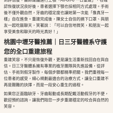
到評估後，醫師建議進行上顎「All-on-6 一日重建」，在確
認恢復狀況良好後，患者選擇下顎也採相同方式處理。手術
後不僅外觀自然，牙齒的穩定度也讓她第一次能「像真牙一
樣」自在進食。重建完成後，陳女士自信的摘下口罩、與朋
友一起吃飯聊天，笑著說：「可以自信地微笑，和朋友一起
享受美食和聊天的時光真好！」
桃園中壢牙醫推薦｜日三牙醫體系守護
您的全口重建旅程
重建笑容，不只是恢復外觀，更是讓生活重新找回自在與自
信。
日三牙醫
體系擁有專業的植牙團隊與先進設備，從評
估、手術到假牙製作，每個步驟都精準把關。我們重視每一
位患者的感受，細心規劃最適合的治療方式，讓全口重建不
再是艱難的抉擇，而是一段安心重生的過程。
如果您正面臨缺牙、牙齒鬆動或長期配戴活動假牙的不便，
歡迎
預約諮詢
，讓我們陪您一步步重建穩定的咬合與自然的
笑容。