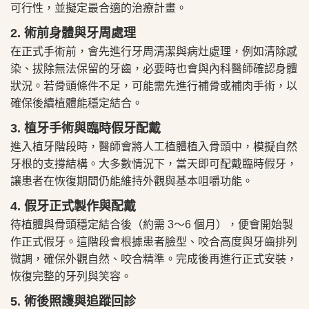
可行性，並擬定最合適的治療計畫。
2. 術前身體與牙周處理
在正式手術前，會先進行牙周清潔與病灶處理，例如清除感
染、拔除無法保留的牙齒，必要時也會與內科醫師確認身體
狀況。若骨頭條件不足，可能需先進行補骨或補肉手術，以
確保後續植體能穩定結合。
3. 植牙手術與臨時假牙配戴
進入植牙階段時，醫師會將人工植體植入骨頭中，模擬自然
牙根的支撐結構。大多數情況下，當天即可配戴臨時假牙，
讓患者在恢復期間仍能維持外觀與基本咀嚼功能。
4. 假牙正式製作與配戴
待植體與骨頭穩定結合後（約需 3～6 個月），便會開始製
作正式假牙。這階段會根據患者臉型、咬合高度與牙齒排列
微調，確保外觀自然、咬合精準。完成後再進行正式安裝，
恢復完整的牙列與笑容。
5. 術後照護與追蹤回診