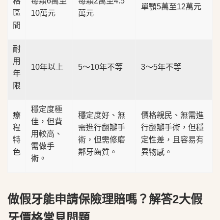
格
每顆6萬至
每顆2萬至4.5
單顎5萬至12萬元
區
10萬元
萬元
間
耐
用
10年以上
5～10年不等
3～5年不等
年
限
穩定度極
療
穩定度好、無
價格親民、無需進
佳，但費
程
需進行翻瓣手
行翻瓣手術，但穩
用較高、
特
術，但需修磨
定性差，且容易有
需做手
色
鄰牙齒質。
異物感。
術。
做假牙能申請保險理賠嗎？解答2大假
牙價格常見問題