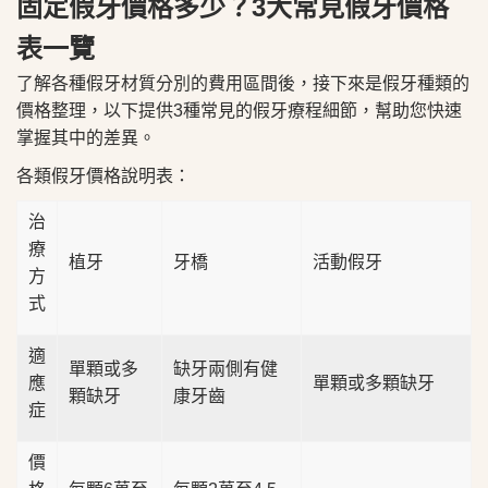
固定假牙價格多少？3大常見假牙價格
表一覽
了解各種假牙材質分別的費用區間後，​接下來是假牙種類的
價格整理，以下提供3種常見的假牙療程細節，幫助您快速
掌握其中的差異。
各類假牙價格說明表：
治
療
植牙
牙橋
活動假牙
方
式
適
單顆或多
缺牙兩側有健
應
單顆或多顆缺牙
顆缺牙
康牙齒
症
價