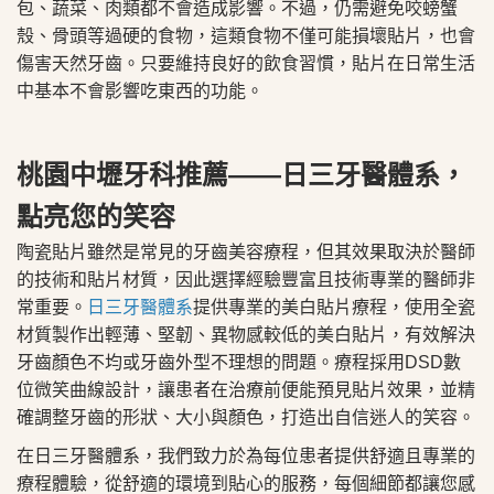
包、蔬菜、肉類都不會造成影響。不過，仍需避免咬螃蟹
殼、骨頭等過硬的食物，這類食物不僅可能損壞貼片，也會
傷害天然牙齒。只要維持良好的飲食習慣，貼片在日常生活
中基本不會影響吃東西的功能。
桃園中壢牙科推薦——日三牙醫體系，
點亮您的笑容
陶瓷貼片雖然是常見的牙齒美容療程，但其效果取決於醫師
的技術和貼片材質，因此選擇經驗豐富且技術專業的醫師非
常重要。
日三牙醫體系
提供專業的美白貼片療程，使用全瓷
材質製作出輕薄、堅韌、異物感較低的美白貼片，有效解決
牙齒顏色不均或牙齒外型不理想的問題。療程採用DSD數
位微笑曲線設計，讓患者在治療前便能預見貼片效果，並精
確調整牙齒的形狀、大小與顏色，打造出自信迷人的笑容。
在日三牙醫體系，我們致力於為每位患者提供舒適且專業的
療程體驗，從舒適的環境到貼心的服務，每個細節都讓您感