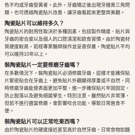
色不均或牙齒發黃者。此外，牙齒矯正後出現牙縫黑三角問
題，也可透過陶瓷貼片改善，讓牙齒看起來更整齊美觀。
陶瓷貼片可以維持多久？
陶瓷貼片的耐用性取決於多種因素，包括製作精度、貼片與
牙齒的密合度以及個人的口腔清潔和飲食習慣。由於陶瓷材
質硬度較高，若經專業醫師操作並妥善保養，陶瓷貼片平均
可以維持10年以上。
裝陶瓷貼片一定要修磨牙齒嗎？
在多數情況下，裝陶瓷貼片必須修磨牙齒，這樣才能確保貼
片緊密貼合在牙齒上，避免貼片外觀顯得厚重或不自然，同
時修磨牙齒能使表面更加平整，進一步確保貼片牢固固定，
防止脫落以及避免細菌孳生。特別注意，雖然貼片非常薄，
但若不進行適當修磨，會影響咬合功能，導致日常進食不
便。
裝陶瓷貼片可以正常吃東西嗎？
由於陶瓷貼片的硬度接近甚至高於自然牙齒，日常食物如麵