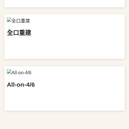
全口重建
VIEW MORE
All-on-4/6
VIEW MORE