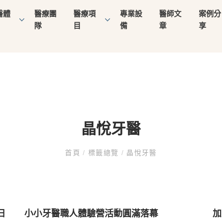
醫體
醫療團
醫療項
專業設
醫師文
案例分
隊
目
備
章
享
晶悅牙醫
首頁
/
標籤總覽
/
晶悅牙醫
日
小小牙醫職人體驗營活動圓滿落幕
加