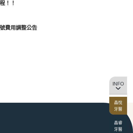
程！！
號費用調整公告
INFO
晶悅
牙醫
晶睿
牙醫