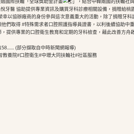
過國際扶輪「全球獎助金計畫
」，結合中韓兩國的扶輪社
晶悅牙醫
協助提供專業資訊及購買牙科診療相關設備，捐贈給桃
榮幸以協辦廠商的身份參與這次意義重大的活動，除了捐贈牙科
訓他們取得
#特殊需求者口腔照護指導員證書
，以利後續協助中
師，提供專業的口腔衛生教育和定期的牙科檢查，藉此改善方舟
8......
(部分擷取自中時新聞網報導)
智教養院
#口腔衛生
#中壢大同扶輪社
#社區服務