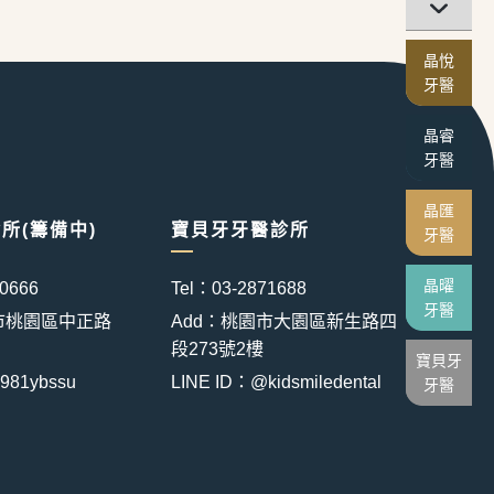
晶悅
牙醫
晶睿
牙醫
晶匯
所(籌備中)
寶貝牙牙醫診所
牙醫
晶曜
50666
Tel：03-2871688
牙醫
市桃園區中正路
Add：桃園市大園區新生路四
段273號2樓
寶貝牙
981ybssu
LINE ID：@kidsmiledental
牙醫