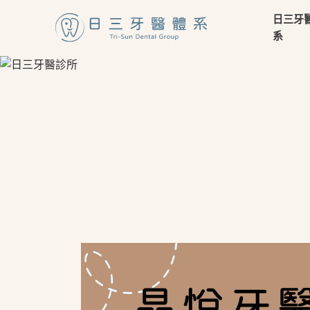
日三牙
系