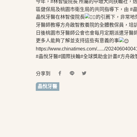
今年，
#林智俊院長
所屬的中壢大同扶輪社，透
區健保局及桃園市衛生局的共同指導下，由
#
晶悅牙醫在林智俊院長
的引薦下，非常地
牙醫師教導方舟啟智教養院的全體教保員，培
日後桃園市牙醫師公會也會每月定期派遣牙醫
更多人能夠了解並支持這些有意義的事
https://www.chinatimes.com/....../2024060400415
#晶悅牙醫
#國際扶輪
#全球獎助金計畫
#方舟啟
分享到
晶悅牙醫