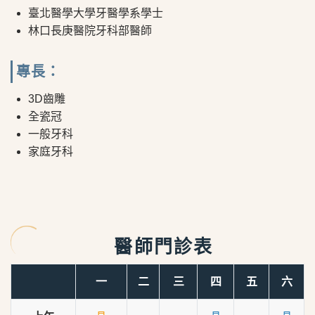
臺北醫學大學牙醫學系學士
林口長庚醫院牙科部醫師
專長：
3D齒雕
全瓷冠
一般牙科
家庭牙科
醫師門診表
一
二
三
四
五
六