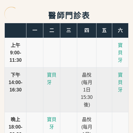
醫師門診表
一
二
三
四
五
六
上午
寶
9:00-
貝
11:30
牙
下午
寶貝
晶悅
寶
14:00-
牙
(每月
貝
16:30
1日
牙
15:30
後)
晚上
寶貝
晶悅
18:00-
牙
(每月