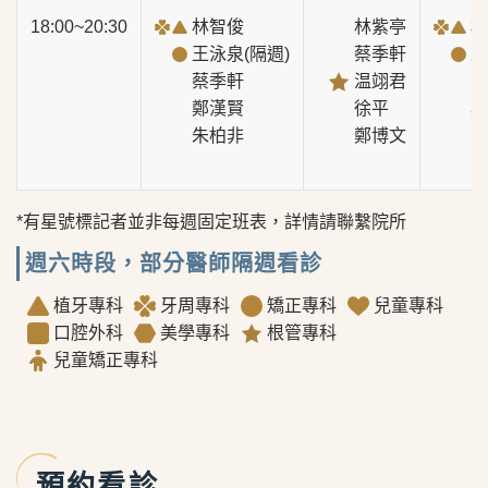
18:00~20:30
林智俊
林紫亭
林
王泳泉(隔週)
蔡季軒
王
蔡季軒
温翊君
陳
鄭漢賢
徐平
鄭
朱柏非
鄭博文
*有星號標記者並非每週固定班表，詳情請聯繫院所
週六時段，部分醫師隔週看診
植牙專科
牙周專科
矯正專科
兒童專科
口腔外科
美學專科
根管專科
兒童矯正專科
預約看診