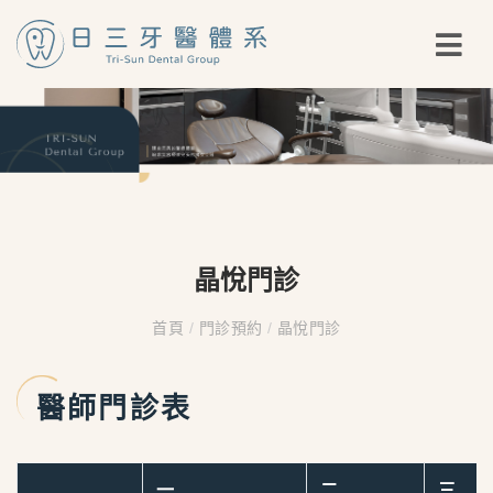
晶悅門診
首頁
/
門診預約
/
晶悅門診
醫師門診表
一
二
三