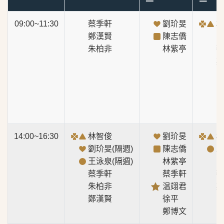
09:00~11:30
蔡季軒
劉玠旻
林
鄭漢賢
陳志僑
陳
朱柏非
林紫亭
蔡
鄭
14:00~16:30
林智俊
劉玠旻
林
劉玠旻(隔週)
陳志僑
王
王泳泉(隔週)
林紫亭
陳
蔡季軒
蔡季軒
蔡
朱柏非
温翊君
鄭
鄭漢賢
徐平
鄭博文