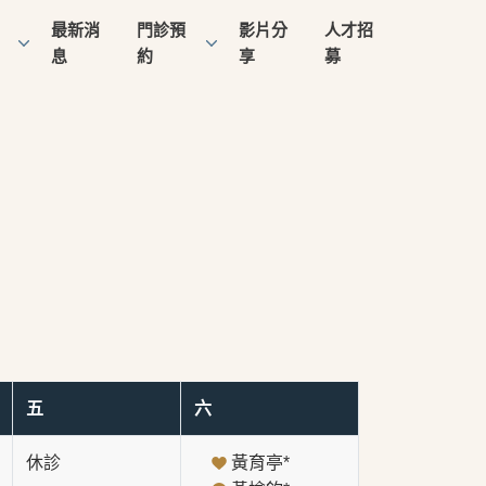
最新消
門診預
影片分
人才招
息
約
享
募
五
六
休診
黃育亭*