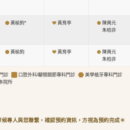
黃榆鈞*
黃育亭
陳昺元
朱柏非
黃榆鈞
黃育亭
陳昺元
朱柏非
門診
口腔外科/顳顎關節專科門診
美學植牙專科門診
本院所
等候專人與您聯繫，確認預約資訊，方視為預約完成＊