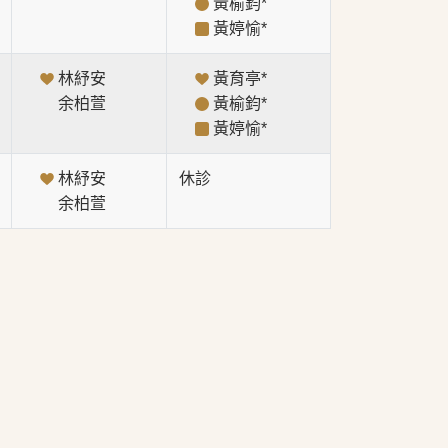
黃榆鈞*
黃婷愉*
林紓安
黃育亭*
余柏萱
黃榆鈞*
黃婷愉*
林紓安
休診
余柏萱