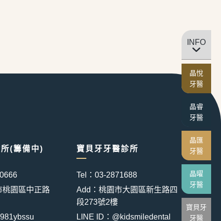
INFO
晶悅
牙醫
晶睿
牙醫
晶匯
所(籌備中)
寶貝牙牙醫診所
牙醫
晶曜
50666
Tel：03-2871688
牙醫
市桃園區中正路
Add：桃園市大園區新生路四
段273號2樓
寶貝牙
981ybssu
LINE ID：@kidsmiledental
牙醫