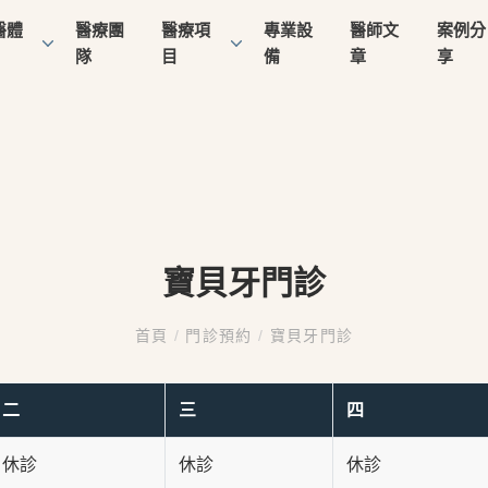
醫體
醫療團
醫療項
專業設
醫師文
案例分
隊
目
備
章
享
寶貝牙門診
首頁
/
門診預約
/
寶貝牙門診
二
三
四
休診
休診
休診